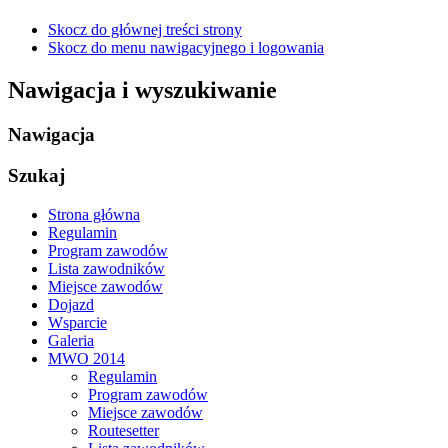
Skocz do głównej treści strony
Skocz do menu nawigacyjnego i logowania
Nawigacja i wyszukiwanie
Nawigacja
Szukaj
Strona główna
Regulamin
Program zawodów
Lista zawodników
Miejsce zawodów
Dojazd
Wsparcie
Galeria
MWO 2014
Regulamin
Program zawodów
Miejsce zawodów
Routesetter