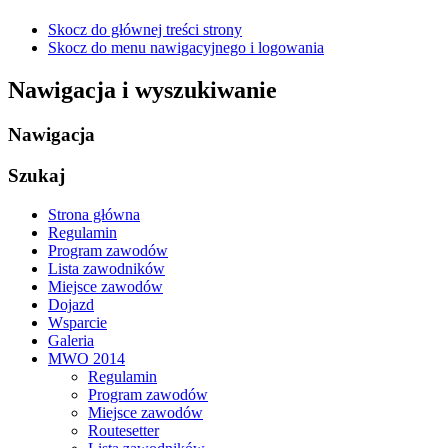
Skocz do głównej treści strony
Skocz do menu nawigacyjnego i logowania
Nawigacja i wyszukiwanie
Nawigacja
Szukaj
Strona główna
Regulamin
Program zawodów
Lista zawodników
Miejsce zawodów
Dojazd
Wsparcie
Galeria
MWO 2014
Regulamin
Program zawodów
Miejsce zawodów
Routesetter