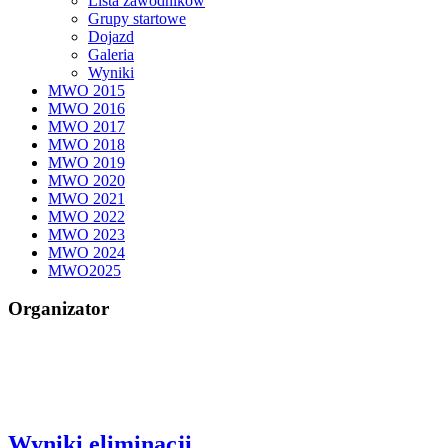
Lista zawodników
Grupy startowe
Dojazd
Galeria
Wyniki
MWO 2015
MWO 2016
MWO 2017
MWO 2018
MWO 2019
MWO 2020
MWO 2021
MWO 2022
MWO 2023
MWO 2024
MWO2025
Organizator
Wyniki eliminacji