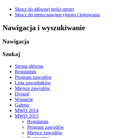
Skocz do głównej treści strony
Skocz do menu nawigacyjnego i logowania
Nawigacja i wyszukiwanie
Nawigacja
Szukaj
Strona główna
Regulamin
Program zawodów
Lista zawodników
Miejsce zawodów
Dojazd
Wsparcie
Galeria
MWO 2014
MWO 2015
Regulamin
Program zawodów
Miejsce zawodów