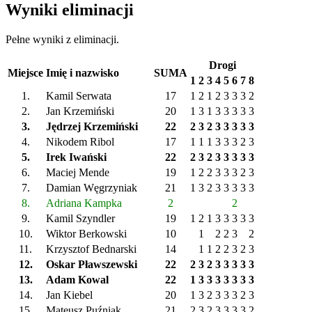
Wyniki eliminacji
Pełne wyniki z eliminacji.
Drogi
Miejsce
Imię i nazwisko
SUMA
1
2
3
4
5
6
7
8
1.
Kamil Serwata
17
1
2
1
2
3
3
3
2
2.
Jan Krzemiński
20
1
3
1
3
3
3
3
3
3.
Jędrzej Krzemiński
22
2
3
2
3
3
3
3
3
4.
Nikodem Ribol
17
1
1
1
3
3
3
2
3
5.
Irek Iwański
22
2
3
2
3
3
3
3
3
6.
Maciej Mende
19
1
2
2
3
3
3
2
3
7.
Damian Węgrzyniak
21
1
3
2
3
3
3
3
3
8.
Adriana Kampka
2
2
9.
Kamil Szyndler
19
1
2
1
3
3
3
3
3
10.
Wiktor Berkowski
10
1
2
2
3
2
11.
Krzysztof Bednarski
14
1
1
2
2
3
2
3
12.
Oskar Pławszewski
22
2
3
2
3
3
3
3
3
13.
Adam Kowal
22
1
3
3
3
3
3
3
3
14.
Jan Kiebel
20
1
3
2
3
3
3
2
3
15.
Mateusz Puźniak
21
2
3
2
3
3
3
3
2