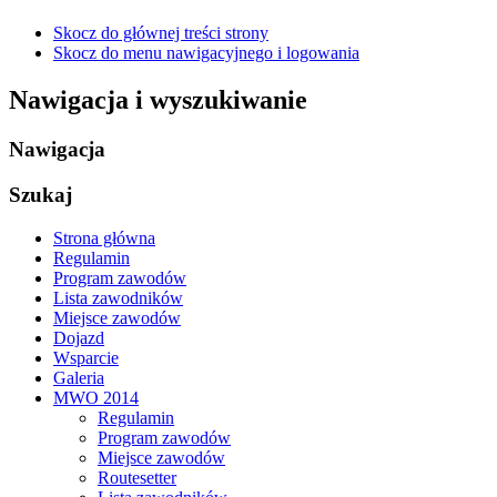
Skocz do głównej treści strony
Skocz do menu nawigacyjnego i logowania
Nawigacja i wyszukiwanie
Nawigacja
Szukaj
Strona główna
Regulamin
Program zawodów
Lista zawodników
Miejsce zawodów
Dojazd
Wsparcie
Galeria
MWO 2014
Regulamin
Program zawodów
Miejsce zawodów
Routesetter