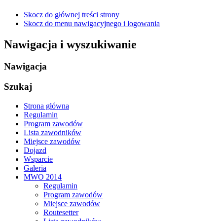
Skocz do głównej treści strony
Skocz do menu nawigacyjnego i logowania
Nawigacja i wyszukiwanie
Nawigacja
Szukaj
Strona główna
Regulamin
Program zawodów
Lista zawodników
Miejsce zawodów
Dojazd
Wsparcie
Galeria
MWO 2014
Regulamin
Program zawodów
Miejsce zawodów
Routesetter