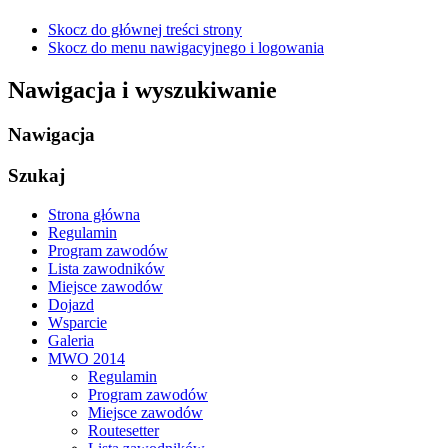
Skocz do głównej treści strony
Skocz do menu nawigacyjnego i logowania
Nawigacja i wyszukiwanie
Nawigacja
Szukaj
Strona główna
Regulamin
Program zawodów
Lista zawodników
Miejsce zawodów
Dojazd
Wsparcie
Galeria
MWO 2014
Regulamin
Program zawodów
Miejsce zawodów
Routesetter