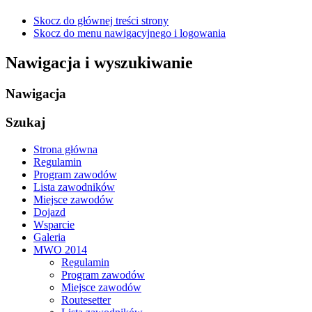
Skocz do głównej treści strony
Skocz do menu nawigacyjnego i logowania
Nawigacja i wyszukiwanie
Nawigacja
Szukaj
Strona główna
Regulamin
Program zawodów
Lista zawodników
Miejsce zawodów
Dojazd
Wsparcie
Galeria
MWO 2014
Regulamin
Program zawodów
Miejsce zawodów
Routesetter