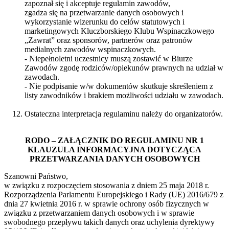
zapoznał się i akceptuje regulamin zawodów,
zgadza się na przetwarzanie danych osobowych i
wykorzystanie wizerunku do celów statutowych i
marketingowych Kluczborskiego Klubu Wspinaczkowego
„Zawrat” oraz sponsorów, partnerów oraz patronów
medialnych zawodów wspinaczkowych.
- Niepełnoletni uczestnicy muszą zostawić w Biurze
Zawodów zgodę rodziców/opiekunów prawnych na udział w
zawodach.
- Nie podpisanie w/w dokumentów skutkuje skreśleniem z
listy zawodników i brakiem możliwości udziału w zawodach.
Ostateczna interpretacja regulaminu należy do organizatorów.
RODO – ZAŁĄCZNIK DO REGULAMINU NR 1
KLAUZULA INFORMACYJNA DOTYCZĄCA
PRZETWARZANIA DANYCH OSOBOWYCH
Szanowni Państwo,
w związku z rozpoczęciem stosowania z dniem 25 maja 2018 r.
Rozporządzenia Parlamentu Europejskiego i Rady (UE) 2016/679 z
dnia 27 kwietnia 2016 r. w sprawie ochrony osób fizycznych w
związku z przetwarzaniem danych osobowych i w sprawie
swobodnego przepływu takich danych oraz uchylenia dyrektywy