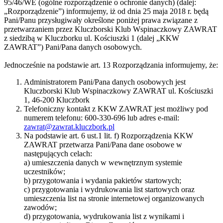
95/46/WE (ogólne rozporządzenie o ochronie danych) (dalej:
„Rozporządzenie”) informujemy, iż od dnia 25 maja 2018 r. będą
Pani/Panu przysługiwały określone poniżej prawa związane z
przetwarzaniem przez Kluczborski Klub Wspinaczkowy ZAWRAT
z siedzibą w Kluczborku ul. Kościuszki 1 (dalej „KKW
ZAWRAT”) Pani/Pana danych osobowych.
Jednocześnie na podstawie art. 13 Rozporządzania informujemy, że:
Administratorem Pani/Pana danych osobowych jest
Kluczborski Klub Wspinaczkowy ZAWRAT ul. Kościuszki
1, 46-200 Kluczbork
Telefoniczny kontakt z KKW ZAWRAT jest możliwy pod
numerem telefonu: 600-330-696 lub adres e-mail:
zawrat@zawrat.kluczbork.pl
Na podstawie art. 6 ust.1 lit. f) Rozporządzenia KKW
ZAWRAT przetwarza Pani/Pana dane osobowe w
następujących celach:
a) umieszczenia danych w wewnętrznym systemie
uczestników;
b) przygotowania i wydania pakietów startowych;
c) przygotowania i wydrukowania list startowych oraz
umieszczenia list na stronie internetowej organizowanych
zawodów;
d) przygotowania, wydrukowania list z wynikami i