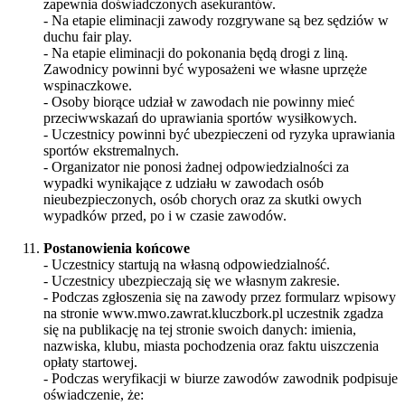
zapewnia doświadczonych asekurantów.
- Na etapie eliminacji zawody rozgrywane są bez sędziów w
duchu fair play.
- Na etapie eliminacji do pokonania będą drogi z liną.
Zawodnicy powinni być wyposażeni we własne uprzęże
wspinaczkowe.
- Osoby biorące udział w zawodach nie powinny mieć
przeciwwskazań do uprawiania sportów wysiłkowych.
- Uczestnicy powinni być ubezpieczeni od ryzyka uprawiania
sportów ekstremalnych.
- Organizator nie ponosi żadnej odpowiedzialności za
wypadki wynikające z udziału w zawodach osób
nieubezpieczonych, osób chorych oraz za skutki owych
wypadków przed, po i w czasie zawodów.
Postanowienia końcowe
- Uczestnicy startują na własną odpowiedzialność.
- Uczestnicy ubezpieczają się we własnym zakresie.
- Podczas zgłoszenia się na zawody przez formularz wpisowy
na stronie www.mwo.zawrat.kluczbork.pl uczestnik zgadza
się na publikację na tej stronie swoich danych: imienia,
nazwiska, klubu, miasta pochodzenia oraz faktu uiszczenia
opłaty startowej.
- Podczas weryfikacji w biurze zawodów zawodnik podpisuje
oświadczenie, że: