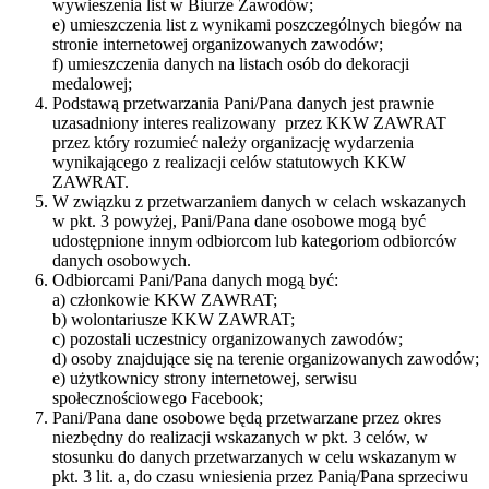
wywieszenia list w Biurze Zawodów;
e) umieszczenia list z wynikami poszczególnych biegów na
stronie internetowej organizowanych zawodów;
f) umieszczenia danych na listach osób do dekoracji
medalowej;
Podstawą przetwarzania Pani/Pana danych jest prawnie
uzasadniony interes realizowany przez KKW ZAWRAT
przez który rozumieć należy organizację wydarzenia
wynikającego z realizacji celów statutowych KKW
ZAWRAT.
W związku z przetwarzaniem danych w celach wskazanych
w pkt. 3 powyżej, Pani/Pana dane osobowe mogą być
udostępnione innym odbiorcom lub kategoriom odbiorców
danych osobowych.
Odbiorcami Pani/Pana danych mogą być:
a) członkowie KKW ZAWRAT;
b) wolontariusze KKW ZAWRAT;
c) pozostali uczestnicy organizowanych zawodów;
d) osoby znajdujące się na terenie organizowanych zawodów;
e) użytkownicy strony internetowej, serwisu
społecznościowego Facebook;
Pani/Pana dane osobowe będą przetwarzane przez okres
niezbędny do realizacji wskazanych w pkt. 3 celów, w
stosunku do danych przetwarzanych w celu wskazanym w
pkt. 3 lit. a, do czasu wniesienia przez Panią/Pana sprzeciwu