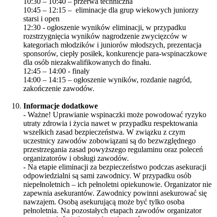
10:30 – 10:40 – przerwa techniczna
10:45 – 12:15 – eliminacje dla grup wiekowych juniorzy
starsi i open
12:30 - ogłoszenie wyników eliminacji, w przypadku
rozstrzygnięcia wyników nagrodzenie zwycięzców w
kategoriach młodzików i juniorów młodszych, prezentacja
sponsorów, ciepły posiłek, konkurencje para-wspinaczkowe
dla osób niezakwalifikowanych do finału.
12:45 – 14:00 - finały
14:00 – 14:15 – ogłoszenie wyników, rozdanie nagród,
zakończenie zawodów.
Informacje dodatkowe
- Ważne! Uprawianie wspinaczki może powodować ryzyko
utraty zdrowia i życia nawet w przypadku respektowania
wszelkich zasad bezpieczeństwa. W związku z czym
uczestnicy zawodów zobowiązani są do bezwzględnego
przestrzegania zasad powyższego regulaminu oraz poleceń
organizatorów i obsługi zawodów.
- Na etapie eliminacji za bezpieczeństwo podczas asekuracji
odpowiedzialni są sami zawodnicy. W przypadku osób
niepełnoletnich – ich pełnoletni opiekunowie. Organizator nie
zapewnia asekurantów. Zawodnicy powinni asekurować się
nawzajem. Osobą asekurującą może być tylko osoba
pełnoletnia. Na pozostałych etapach zawodów organizator