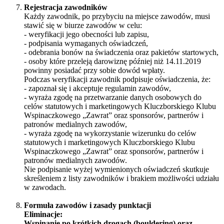
Rejestracja zawodników
Każdy zawodnik, po przybyciu na miejsce zawodów, musi
stawić się w biurze zawodów w celu:
- weryfikacji jego obecności lub zapisu,
- podpisania wymaganych oświadczeń,
- odebrania bonów na świadczenia oraz pakietów startowych,
- osoby które przeleją darowiznę później niż 14.11.2019
powinny posiadać przy sobie dowód wpłaty.
Podczas weryfikacji zawodnik podpisuje oświadczenia, że:
- zapoznał się i akceptuje regulamin zawodów,
- wyraża zgodę na przetwarzanie danych osobowych do
celów statutowych i marketingowych Kluczborskiego Klubu
Wspinaczkowego „Zawrat” oraz sponsorów, partnerów i
patronów medialnych zawodów,
- wyraża zgodę na wykorzystanie wizerunku do celów
statutowych i marketingowych Kluczborskiego Klubu
Wspinaczkowego „Zawrat” oraz sponsorów, partnerów i
patronów medialnych zawodów.
Nie podpisanie wyżej wymienionych oświadczeń skutkuje
skreśleniem z listy zawodników i brakiem możliwości udziału
w zawodach.
Formuła zawodów i zasady punktacji
Eliminacje:
Wspinanie po krótkich drogach (bouldering) oraz