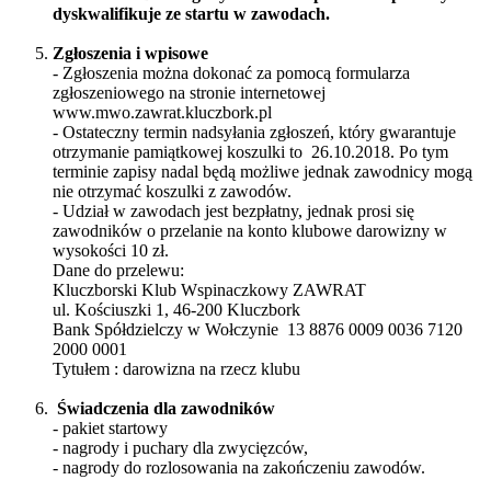
dyskwalifikuje ze startu w zawodach.
Zgłoszenia i wpisowe
- Zgłoszenia można dokonać za pomocą formularza
zgłoszeniowego na stronie internetowej
www.mwo.zawrat.kluczbork.pl
- Ostateczny termin nadsyłania zgłoszeń, który gwarantuje
otrzymanie pamiątkowej koszulki to 26.10.2018. Po tym
terminie zapisy nadal będą możliwe jednak zawodnicy mogą
nie otrzymać koszulki z zawodów.
- Udział w zawodach jest bezpłatny, jednak prosi się
zawodników o przelanie na konto klubowe darowizny w
wysokości 10 zł.
Dane do przelewu:
Kluczborski Klub Wspinaczkowy ZAWRAT
ul. Kościuszki 1, 46-200 Kluczbork
Bank Spółdzielczy w Wołczynie 13 8876 0009 0036 7120
2000 0001
Tytułem : darowizna na rzecz klubu
Świadczenia dla zawodników
- pakiet startowy
- nagrody i puchary dla zwycięzców,
- nagrody do rozlosowania na zakończeniu zawodów.