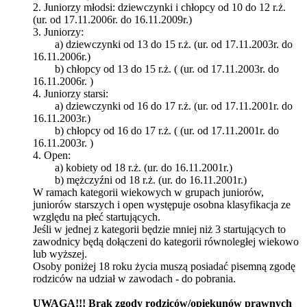
2. Juniorzy młodsi: dziewczynki i chłopcy od 10 do 12 r.ż.
(ur. od 17.11.2006r. do 16.11.2009r.)
3. Juniorzy:
a) dziewczynki od 13 do 15 r.ż. (ur. od 17.11.2003r. do
16.11.2006r.)
b) chłopcy od 13 do 15 r.ż. ( (ur. od 17.11.2003r. do
16.11.2006r. )
4. Juniorzy starsi:
a) dziewczynki od 16 do 17 r.ż. (ur. od 17.11.2001r. do
16.11.2003r.)
b) chłopcy od 16 do 17 r.ż. ( (ur. od 17.11.2001r. do
16.11.2003r. )
4. Open:
a) kobiety od 18 r.ż. (ur. do 16.11.2001r.)
b) mężczyźni od 18 r.ż. (ur. do 16.11.2001r.)
W ramach kategorii wiekowych w grupach juniorów,
juniorów starszych i open występuje osobna klasyfikacja ze
względu na płeć startujących.
Jeśli w jednej z kategorii będzie mniej niż 3 startujących to
zawodnicy będą dołączeni do kategorii równoległej wiekowo
lub wyższej.
Osoby poniżej 18 roku życia muszą posiadać pisemną zgodę
rodziców na udział w zawodach - do pobrania.
UWAGA!!! Brak zgody rodziców/opiekunów prawnych