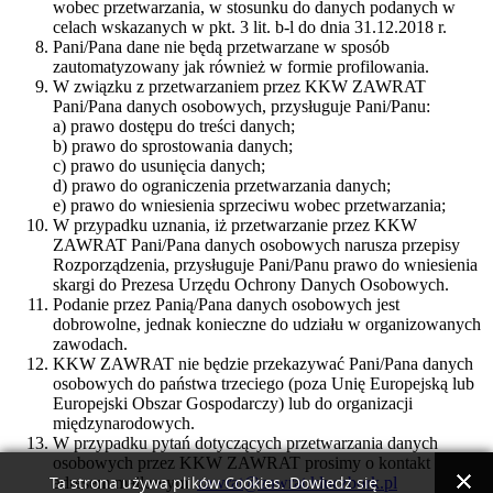
wobec przetwarzania, w stosunku do danych podanych w
celach wskazanych w pkt. 3 lit. b-l do dnia 31.12.2018 r.
Pani/Pana dane nie będą przetwarzane w sposób
zautomatyzowany jak również w formie profilowania.
W związku z przetwarzaniem przez KKW ZAWRAT
Pani/Pana danych osobowych, przysługuje Pani/Panu:
a) prawo dostępu do treści danych;
b) prawo do sprostowania danych;
c) prawo do usunięcia danych;
d) prawo do ograniczenia przetwarzania danych;
e) prawo do wniesienia sprzeciwu wobec przetwarzania;
W przypadku uznania, iż przetwarzanie przez KKW
ZAWRAT Pani/Pana danych osobowych narusza przepisy
Rozporządzenia, przysługuje Pani/Panu prawo do wniesienia
skargi do Prezesa Urzędu Ochrony Danych Osobowych.
Podanie przez Panią/Pana danych osobowych jest
dobrowolne, jednak konieczne do udziału w organizowanych
zawodach.
KKW ZAWRAT nie będzie przekazywać Pani/Pana danych
osobowych do państwa trzeciego (poza Unię Europejską lub
Europejski Obszar Gospodarczy) lub do organizacji
międzynarodowych.
W przypadku pytań dotyczących przetwarzania danych
osobowych przez KKW ZAWRAT prosimy o kontakt pod
adresem mailowym
zawrat@zawrat.kluczbork.pl
Ta strona używa plików Cookies. Dowiedz się