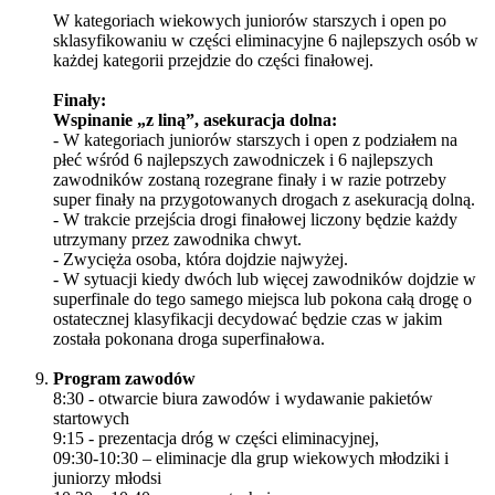
W kategoriach wiekowych juniorów starszych i open po
sklasyfikowaniu w części eliminacyjne 6 najlepszych osób w
każdej kategorii przejdzie do części finałowej.
Finały:
Wspinanie „z liną”, asekuracja dolna:
- W kategoriach juniorów starszych i open z podziałem na
płeć wśród 6 najlepszych zawodniczek i 6 najlepszych
zawodników zostaną rozegrane finały i w razie potrzeby
super finały na przygotowanych drogach z asekuracją dolną.
- W trakcie przejścia drogi finałowej liczony będzie każdy
utrzymany przez zawodnika chwyt.
- Zwycięża osoba, która dojdzie najwyżej.
- W sytuacji kiedy dwóch lub więcej zawodników dojdzie w
superfinale do tego samego miejsca lub pokona całą drogę o
ostatecznej klasyfikacji decydować będzie czas w jakim
została pokonana droga superfinałowa.
Program zawodów
8:30 - otwarcie biura zawodów i wydawanie pakietów
startowych
9:15 - prezentacja dróg w części eliminacyjnej,
09:30-10:30 – eliminacje dla grup wiekowych młodziki i
juniorzy młodsi