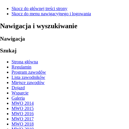
Skocz do głównej treści strony
Skocz do menu nawigacyjnego i logowania
Nawigacja i wyszukiwanie
Nawigacja
Szukaj
Strona główna
Regulamin
Program zawodów
Lista zawodników
Miejsce zawodów
Dojazd
Wsparcie
Galeria
MWO 2014
MWO 2015
MWO 2016
MWO 2017
MWO 2018