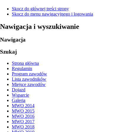
Skocz do głównej treści strony
Skocz do menu nawigacyjnego i logowania
Nawigacja i wyszukiwanie
Nawigacja
Szukaj
Strona główna
Regulamin
Program zawodów
Lista zawodników
Miejsce zawodów
Dojazd
Wsparcie
Galeria
MWO 2014
MWO 2015
MWO 2016
MWO 2017
MWO 2018