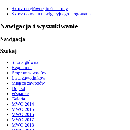
Skocz do głównej treści strony
Skocz do menu nawigacyjnego i logowania
Nawigacja i wyszukiwanie
Nawigacja
Szukaj
Strona główna
Regulamin
Program zawodów
Lista zawodników
Miejsce zawodów
Dojazd
Wsparcie
Galeria
MWO 2014
MWO 2015
MWO 2016
MWO 2017
MWO 2018