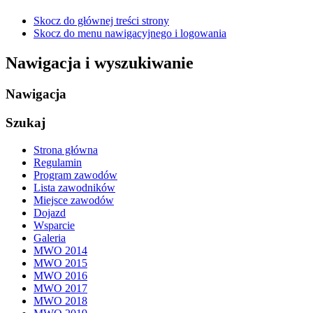
Skocz do głównej treści strony
Skocz do menu nawigacyjnego i logowania
Nawigacja i wyszukiwanie
Nawigacja
Szukaj
Strona główna
Regulamin
Program zawodów
Lista zawodników
Miejsce zawodów
Dojazd
Wsparcie
Galeria
MWO 2014
MWO 2015
MWO 2016
MWO 2017
MWO 2018