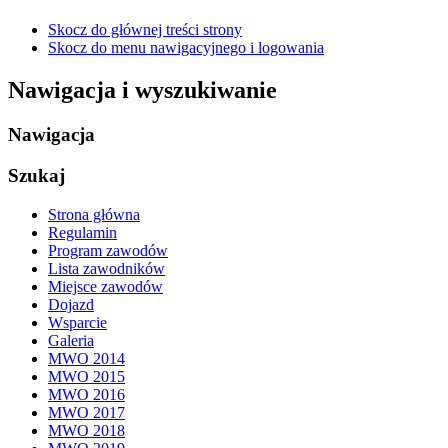
Skocz do głównej treści strony
Skocz do menu nawigacyjnego i logowania
Nawigacja i wyszukiwanie
Nawigacja
Szukaj
Strona główna
Regulamin
Program zawodów
Lista zawodników
Miejsce zawodów
Dojazd
Wsparcie
Galeria
MWO 2014
MWO 2015
MWO 2016
MWO 2017
MWO 2018